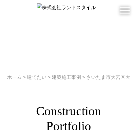
Skip
to
content
ホーム
>
建てたい
>
建築施工事例
>
さいたま市大宮区大成
Construction
Portfolio