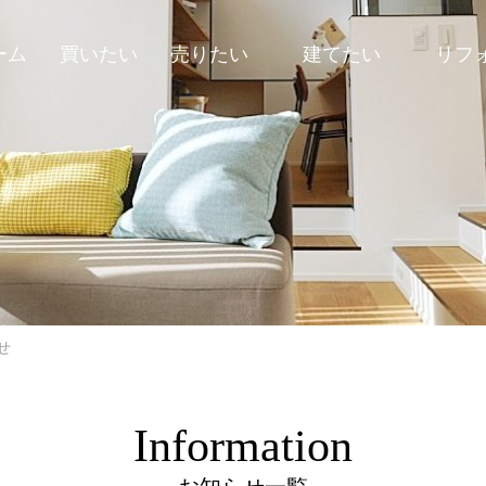
ーム
買いたい
売りたい
建てたい
リフ
売却について
土地から建てる
リフ
売却実績
建築事例
リフ
売却査定フォーム
分譲物件
リフ
建物コンセプト
せ
Information